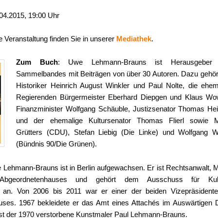
7.04.2015, 19:00 Uhr
e Veranstaltung finden Sie in unserer
Mediathek
.
Zum Buch
: Uwe Lehmann-Brauns ist Herausgeber 
Sammelbandes mit Beiträgen von über 30 Autoren. Dazu gehör
Historiker Heinrich August Winkler und Paul Nolte, die ehem
Regierenden Bürgermeister Eberhard Diepgen und Klaus Wow
Finanzminister Wolfgang Schäuble, Justizsenator Thomas He
und der ehemalige Kultursenator Thomas Flierl sowie 
Grütters (CDU), Stefan Liebig (Die Linke) und Wolfgang W
(Bündnis 90/Die Grünen).
 Lehmann-Brauns ist in Berlin aufgewachsen. Er ist Rechtsanwalt, Mi
Abgeordnetenhauses und gehört dem Ausschuss für Kultu
n an. Von 2006 bis 2011 war er einer der beiden Vizepräsident
ses. 1967 bekleidete er das Amt eines Attachés im Auswärtigen D
ist der 1970 verstorbene Kunstmaler Paul Lehmann-Brauns.