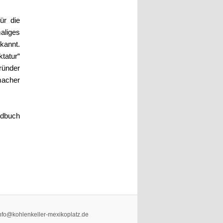
ür die
aliges
kannt.
tatur“
ründer
rmacher
ndbuch
nfo@kohlenkeller-mexikoplatz.de