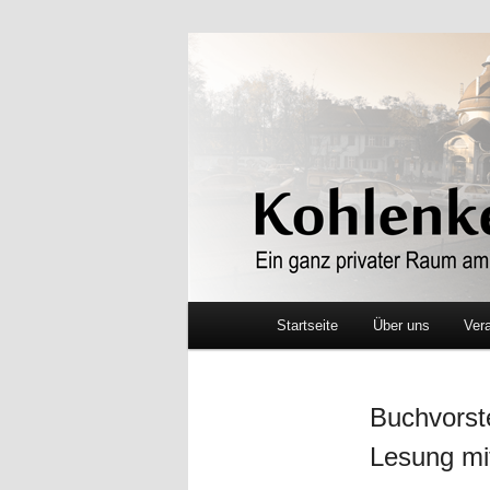
Ein ganz privater Raum am M
Kohlenkeller
Hauptmenü
Startseite
Über uns
Ver
Zum Inhalt wechseln
Buchvorste
Lesung mi