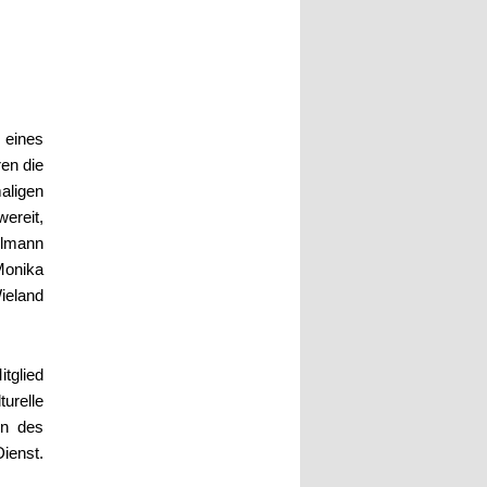
eines
en die
aligen
ereit,
ilmann
Monika
ieland
tglied
relle
en des
ienst.