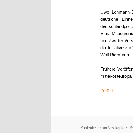
Uwe Lehmann-Bra
deutsche Einhe
deutschlandpoli
Er ist Mitbegrün
und Zweiter Vors
der Initiative z
Wolf Biermann.
Frühere Veröffen
mittel-osteuropä
Zurück
Kohlenkeller am
Mexikoplatz - S