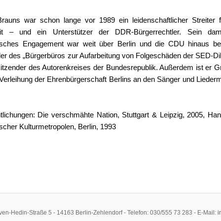
uns war schon lange vor 1989 ein leidenschaftlicher Streiter f
it – und ein Unterstützer der DDR-Bürgerrechtler. Sein dam
tisches Engagement war weit über Berlin und die CDU hinaus be
der des „Bürgerbüros zur Aufarbeitung von Folgeschäden der SED-Dik
itzender des Autorenkreises der Bundesrepublik. Außerdem ist er G
ur Verleihung der Ehrenbürgerschaft Berlins an den Sänger und Liede
tlichungen: Die verschmähte Nation, Stuttgart & Leipzig, 2005, Ha
ischer Kulturmetropolen, Berlin, 1993
ven-Hedin-Straße 5 - 14163 Berlin-Zehlendorf - Telefon: 030/555 73 283 - E-Mail:
i