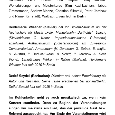
Hallmann, Felix Schwartz und Stephan Mai) studiert.
Weiterbildungen und Meisterkurse (Kim Kashkashian, Tabea
Zimmermann, Andrew Manze, Christian Sikorski, Peter Jarchow
und Rainer Kimstädt). Waltraut Elvers lebt in Berlin.
Heidemarie Wiesner (Klavier)
hat ihr Diplom-Studium an der
Hochschule für Musik „Felix Mendelssohn Bartholdy“, Leipzig
(Klavierklasse G. Kootz, Improvisationsklasse P.Jarchow)
absolviert. Aufbaustudium (Solistendiplom) am „Sweelinck
Conservatorium“, Amsterdam (H. Dercksen, G. Sebøk, E. Indjic,
H. Austbø, P. Badura-Škoda, A. Schiff, P. Jarchow, A. Delle
Vigne). Langjähriges Wirken in Italien (Mailand). Heidemarie
Wiesner lebt seit 2010 in Berlin.
Detlef Seydel (Rezitation):
Dilettiert seit seiner Emeritierung als
Autor und Rezitator. Seine Texte erschienen bei aphaia/Berlin.
Detlef Sexdel lebt seit 2015 in Berlin.
Im Kohlenkeller geht es auch musikalisch zu, wenn kein
Konzert stattfindet. Denn zu Beginn der Veranstaltungen
singen wir meistens ein Lied, das der jeweilige Gast bzw.
Referent ausgesucht hat. Am Ende der Veranstaltungen wird